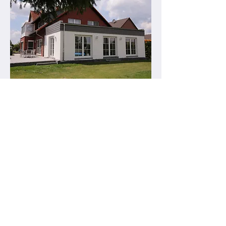
Kinderhaus 3
Renate Ditterich
Börwiese 13
38162 Cremlingen
05306-9329030
Kinderhaus3@vbk.email
zum Haus